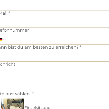
Mail
*
lefonnummer
nn bist du am besten zu erreichen?
*
chricht
tte auswählen
*
Einzelsitzung