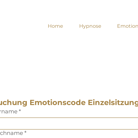
Home
Hypnose
Emotio
uchung Emotionscode Einzelsitzun
rname
*
chname
*